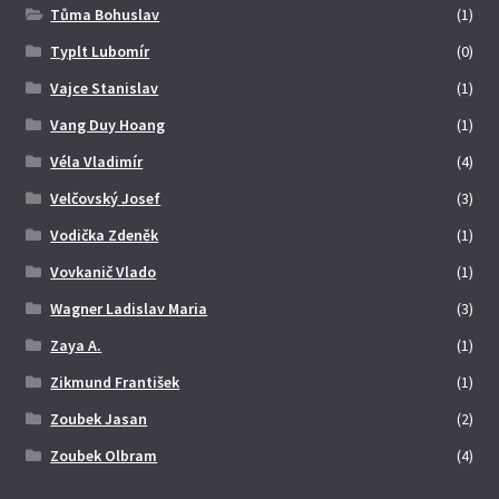
Tůma Bohuslav
(1)
Typlt Lubomír
(0)
Vajce Stanislav
(1)
Vang Duy Hoang
(1)
Véla Vladimír
(4)
Velčovský Josef
(3)
Vodička Zdeněk
(1)
Vovkanič Vlado
(1)
Wagner Ladislav Maria
(3)
Zaya A.
(1)
Zikmund František
(1)
Zoubek Jasan
(2)
Zoubek Olbram
(4)