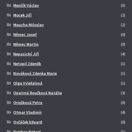
Menčík Václav
(5)
Mocek Jiří
(2)
Moucha Miloslav
(2)
Němec Josef
(0)
Němec Martin
(0)
Nepasický Jiří
(4)
Netopil Zdeněk
(1)
Nováková Zdenka Marie
(1)
Olga Vyleťalová
(1)
Opatrná Roučková Natálie
(3)
Oriešková Petra
(0)
Otmar Vladimír
(4)
Ovčáček Eduard
(0)
Perthen Robert
(1)