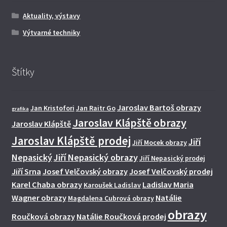
Aktuality, výstavy
Výtvarné techniky
Štítky
Jaroslav Bartoš obrazy
Jan Kristofori
Jan Raitr Go
grafika
Jaroslav Klápště obrazy
Jaroslav Klápště
Jaroslav Klápště prodej
Jiří
Jiří Mocek obrazy
Nepasický
Jiří Nepasický obrazy
Jiří Nepasický prodej
Jiří Srna
Josef Velčovský obrazy
Josef Velčovský prodej
Karel Chaba obrazy
Ladislav Maria
Karoušek Ladislav
Wagner obrazy
Natálie
Magdalena Cubrová obrazy
obrazy
Roučková obrazy
Natálie Roučková prodej