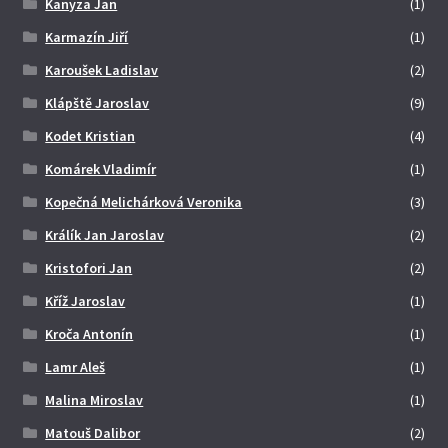
Kanyza Jan
(1)
Karmazín Jiří
(1)
Karoušek Ladislav
(2)
Klápště Jaroslav
(9)
Kodet Kristian
(4)
Komárek Vladimír
(1)
Kopečná Melichárková Veronika
(3)
Králík Jan Jaroslav
(2)
Kristofori Jan
(2)
Kříž Jaroslav
(1)
Kroča Antonín
(1)
Lamr Aleš
(1)
Malina Miroslav
(1)
Matouš Dalibor
(2)