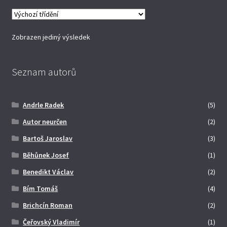
Zobrazen jediný výsledek
Seznam autorů
Andrle Radek
(5)
Autor neurčen
(2)
Bartoš Jaroslav
(3)
Běhůnek Josef
(1)
Benedikt Václav
(2)
Bím Tomáš
(4)
Brichcín Roman
(2)
Čeřovský Vladimír
(1)