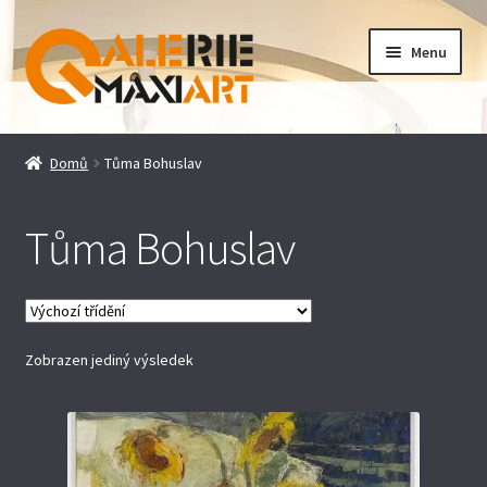
Přeskočit
Přejít
Menu
na
k
navigaci
obsahu
webu
Úvodní stránka
Domů
Tůma Bohuslav
Obchodní podmínky
Tůma Bohuslav
Doprava a platba
GDPR
Zobrazen jediný výsledek
Kontakt
Pokladna
Košík