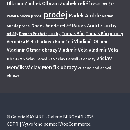
Olbram Zoubek
Olbram Zoubek reliéf
Pavel Roučka
prodej
Radek Andrle
Pavel Roučka prodej
Radek
Radek Andrle sochy
Radek Andrle reliéf
Andrle prodej
sochy
Tomáš Bím
Tomáš Bím prodej
reliéfy
Roman Brichcín
Vladimír Otmar
Veronika Melichárková Kopečná
Vladimír Otmar obrazy
Vladimír Véla
Vladimír Véla
Václav
obrazy
Václav Benedikt
Václav Benedikt obrazy
Menčík
Václav Menčík obrazy
Zuzana Kadlecová
obrazy
© Galerie MAXIART - Galerie BERGMAN 2026
GDPR
Vytvořeno pomocí WooCommerce
.