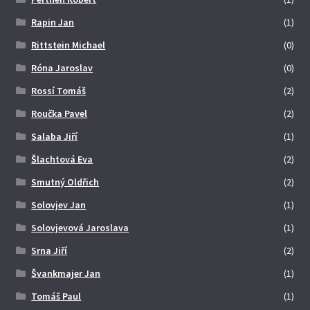
Rapin Jan
(1)
Rittstein Michael
(0)
Róna Jaroslav
(0)
Rossí Tomáš
(2)
Roučka Pavel
(2)
Salaba Jiří
(1)
Šlachtová Eva
(2)
Smutný Oldřich
(2)
Solovjev Jan
(1)
Solovjevová Jaroslava
(1)
Srna Jiří
(2)
Švankmajer Jan
(1)
Tomáš Paul
(1)