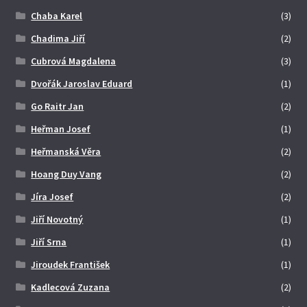
Chaba Karel
(3)
Chadima Jiří
(2)
Cubrová Magdalena
(3)
Dvořák Jaroslav Eduard
(1)
Go Raitr Jan
(2)
Heřman Josef
(1)
Heřmanská Věra
(2)
Hoang Duy Vang
(2)
Jíra Josef
(2)
Jiří Novotný
(1)
Jiří Srna
(1)
Jiroudek František
(1)
Kadlecová Zuzana
(2)