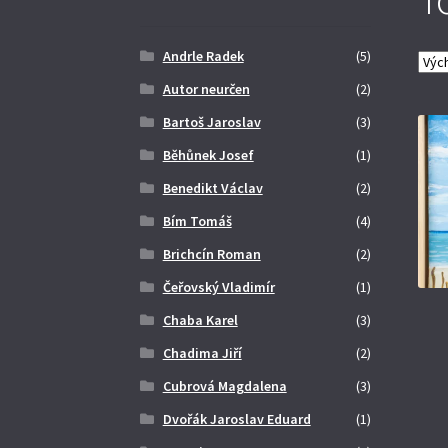
Andrle Radek
(5)
Autor neurčen
(2)
Bartoš Jaroslav
(3)
Běhůnek Josef
(1)
Benedikt Václav
(2)
Bím Tomáš
(4)
Brichcín Roman
(2)
Čeřovský Vladimír
(1)
Chaba Karel
(3)
Chadima Jiří
(2)
Cubrová Magdalena
(3)
Dvořák Jaroslav Eduard
(1)