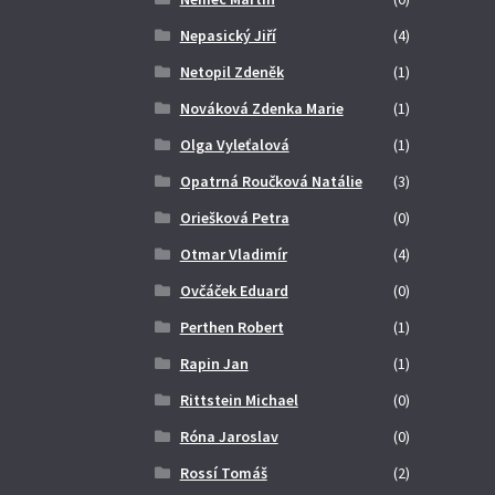
Nepasický Jiří
(4)
Netopil Zdeněk
(1)
Nováková Zdenka Marie
(1)
Olga Vyleťalová
(1)
Opatrná Roučková Natálie
(3)
Oriešková Petra
(0)
Otmar Vladimír
(4)
Ovčáček Eduard
(0)
Perthen Robert
(1)
Rapin Jan
(1)
Rittstein Michael
(0)
Róna Jaroslav
(0)
Rossí Tomáš
(2)