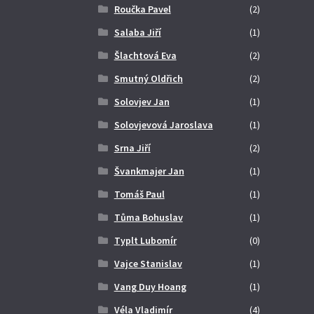
Roučka Pavel
(2)
Salaba Jiří
(1)
Šlachtová Eva
(2)
Smutný Oldřich
(2)
Solovjev Jan
(1)
Solovjevová Jaroslava
(1)
Srna Jiří
(2)
Švankmajer Jan
(1)
Tomáš Paul
(1)
Tůma Bohuslav
(1)
Typlt Lubomír
(0)
Vajce Stanislav
(1)
Vang Duy Hoang
(1)
Véla Vladimír
(4)