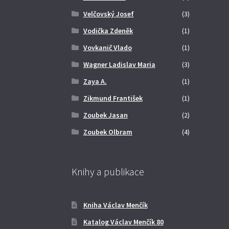
Velčovský Josef
(3)
Vodička Zdeněk
(1)
Vovkanič Vlado
(1)
Wagner Ladislav Maria
(3)
Zaya A.
(1)
Zikmund František
(1)
Zoubek Jasan
(2)
Zoubek Olbram
(4)
Knihy a publikace
Kniha Václav Menčík
Katalog Václav Menčík 80