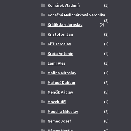
Komárek Vladimír
(1)
Kopečná Melichárková Veronika
(3)
Králík Jan Jaroslav
(2)
Kristofori Jan
(2)
Kříž Jaroslav
(1)
Kroča Antonín
(1)
Lamr Aleš
(1)
Malina Miroslav
(1)
Matouš Dalibor
(2)
Menčík Václav
(5)
Mocek Jiří
(2)
Moucha Miloslav
(2)
Němec Josef
(0)
Němec Martin
(0)