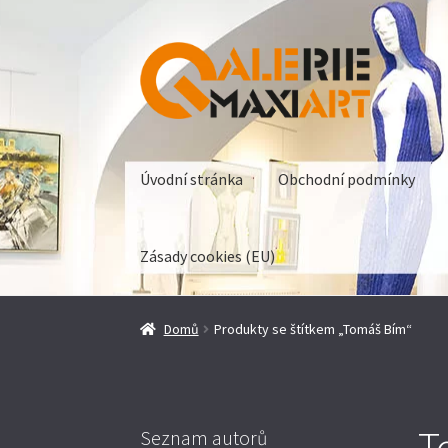
Přeskočit
Přejít
na
k
navigaci
obsahu
webu
Úvodní stránka
Obchodní podmínky
Zásady cookies (EU)
Domů
Produkty se štítkem „Tomáš Bím“
T
Seznam autorů