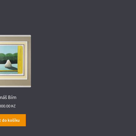
máš Bím
000.00
Kč
t do košíku