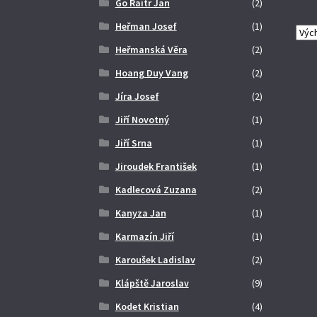
Go Raitr Jan
(2)
Heřman Josef
(1)
Heřmanská Věra
(2)
Hoang Duy Vang
(2)
Jíra Josef
(2)
Jiří Novotný
(1)
Jiří Srna
(1)
Jiroudek František
(1)
Kadlecová Zuzana
(2)
Kanyza Jan
(1)
Karmazín Jiří
(1)
Karoušek Ladislav
(2)
Klápště Jaroslav
(9)
Kodet Kristian
(4)